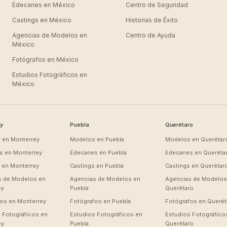
Edecanes en
México
Centro de Seguridad
Castings en
México
Historias de Éxito
Agencias de Modelos en
Centro de Ayuda
México
Fotógrafos en
México
Estudios Fotográficos en
México
y
Puebla
Querétaro
 en
Monterrey
Modelos en
Puebla
Modelos en
Querétar
s en
Monterrey
Edecanes en
Puebla
Edecanes en
Queréta
s en
Monterrey
Castings en
Puebla
Castings en
Querétar
s de Modelos en
Agencias de Modelos en
Agencias de Modelos
ey
Puebla
Querétaro
fos en
Monterrey
Fotógrafos en
Puebla
Fotógrafos en
Querét
 Fotográficos en
Estudios Fotográficos en
Estudios Fotográfico
ey
Puebla
Querétaro