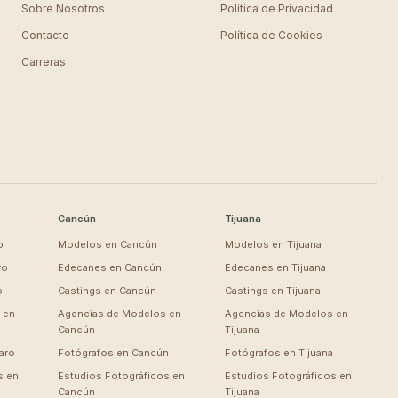
Sobre Nosotros
Política de Privacidad
Contacto
Política de Cookies
Carreras
Cancún
Tijuana
o
Modelos en
Cancún
Modelos en
Tijuana
ro
Edecanes en
Cancún
Edecanes en
Tijuana
o
Castings en
Cancún
Castings en
Tijuana
 en
Agencias de Modelos en
Agencias de Modelos en
Cancún
Tijuana
aro
Fotógrafos en
Cancún
Fotógrafos en
Tijuana
s en
Estudios Fotográficos en
Estudios Fotográficos en
Cancún
Tijuana