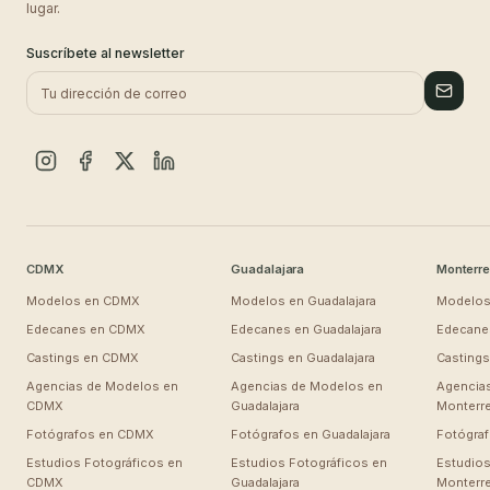
lugar.
Suscríbete al newsletter
CDMX
Guadalajara
Monterre
Modelos en
CDMX
Modelos en
Guadalajara
Modelos
Edecanes en
CDMX
Edecanes en
Guadalajara
Edecane
Castings en
CDMX
Castings en
Guadalajara
Casting
Agencias de Modelos en
Agencias de Modelos en
Agencia
CDMX
Guadalajara
Monterr
Fotógrafos en
CDMX
Fotógrafos en
Guadalajara
Fotógra
Estudios Fotográficos en
Estudios Fotográficos en
Estudios
CDMX
Guadalajara
Monterr