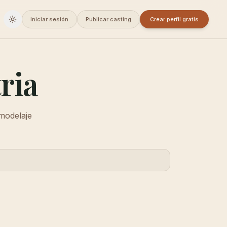
Iniciar sesión
Publicar casting
Crear perfil gratis
Cambiar a oscuro
ria
 modelaje