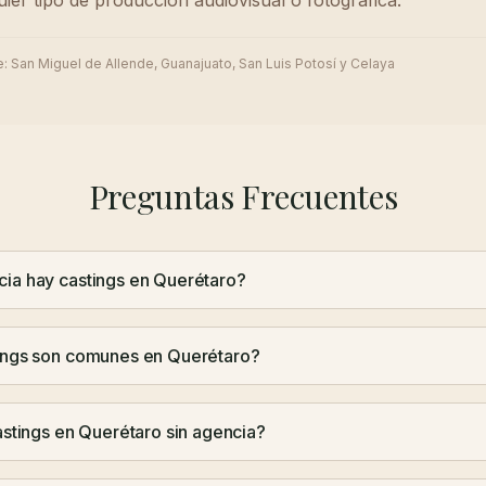
ier tipo de producción audiovisual o fotográfica.
e:
San Miguel de Allende, Guanajuato, San Luis Potosí y Celaya
Preguntas Frecuentes
ia hay castings en Querétaro?
tings son comunes en Querétaro?
astings en Querétaro sin agencia?