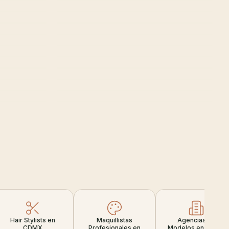
Hair Stylists en
Maquillistas
Agencias de
CDMX
Profesionales en
Modelos en CDMX