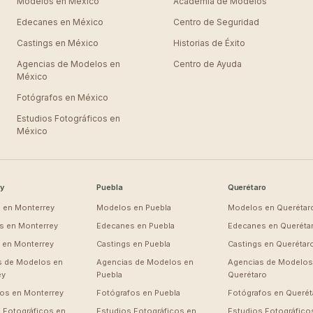
Modelos en
México
Academia de Modelos
Edecanes en
México
Centro de Seguridad
Castings en
México
Historias de Éxito
Agencias de Modelos en
Centro de Ayuda
México
Fotógrafos en
México
Estudios Fotográficos en
México
y
Puebla
Querétaro
 en
Monterrey
Modelos en
Puebla
Modelos en
Querétar
s en
Monterrey
Edecanes en
Puebla
Edecanes en
Queréta
s en
Monterrey
Castings en
Puebla
Castings en
Querétar
s de Modelos en
Agencias de Modelos en
Agencias de Modelos
ey
Puebla
Querétaro
fos en
Monterrey
Fotógrafos en
Puebla
Fotógrafos en
Querét
 Fotográficos en
Estudios Fotográficos en
Estudios Fotográfico