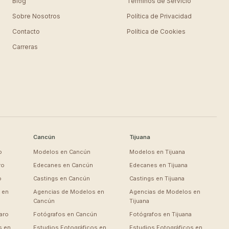
Blog
Términos de Servicio
Sobre Nosotros
Política de Privacidad
Contacto
Política de Cookies
Carreras
Cancún
Tijuana
o
Modelos en
Cancún
Modelos en
Tijuana
ro
Edecanes en
Cancún
Edecanes en
Tijuana
o
Castings en
Cancún
Castings en
Tijuana
 en
Agencias de Modelos en
Agencias de Modelos en
Cancún
Tijuana
aro
Fotógrafos en
Cancún
Fotógrafos en
Tijuana
s en
Estudios Fotográficos en
Estudios Fotográficos en