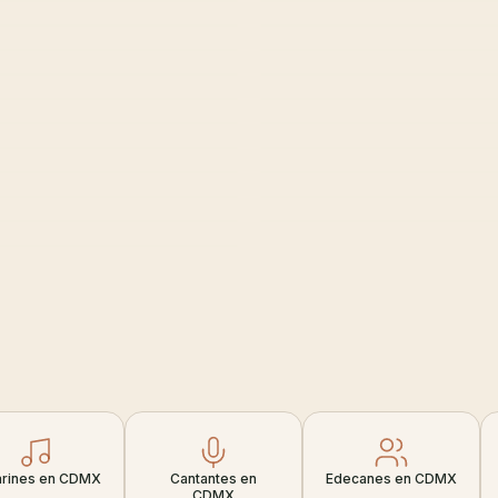
arines en CDMX
Cantantes en
Edecanes en CDMX
CDMX