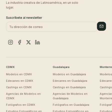
La industria creativa de Latinoamérica, en un solo
lugar.
Suscríbete al newsletter
CDMX
Guadalajara
Monterre
Modelos en
CDMX
Modelos en
Guadalajara
Modelos
Edecanes en
CDMX
Edecanes en
Guadalajara
Edecane
Castings en
CDMX
Castings en
Guadalajara
Casting
Agencias de Modelos en
Agencias de Modelos en
Agencia
CDMX
Guadalajara
Monterr
Fotógrafos en
CDMX
Fotógrafos en
Guadalajara
Fotógra
Estudios Fotográficos en
Estudios Fotográficos en
Estudios