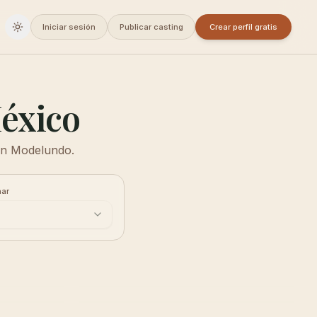
Iniciar sesión
Publicar casting
Crear perfil gratis
Cambiar a oscuro
México
 en Modelundo.
ar