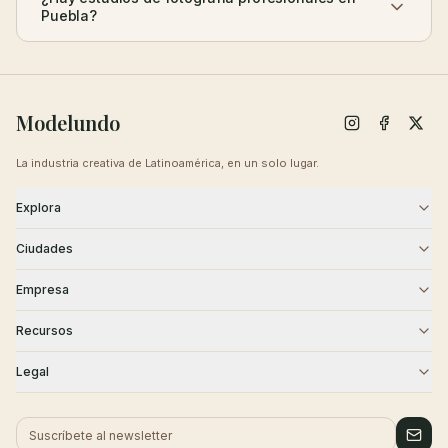
Puebla?
Modelundo
La industria creativa de Latinoamérica, en un solo lugar.
Explora
Modelos
Agencias
Ciudades
Castings
Creativos
CDMX
Guadalajara
Empresa
Monterrey
Puebla
Blog
Sobre Nosotros
Recursos
Querétaro
Cancún
Contacto
Carreras
Academia
Seguridad
Legal
Tijuana
Historias de Éxito
Centro de Ayuda
Términos
Privacidad
Cookies