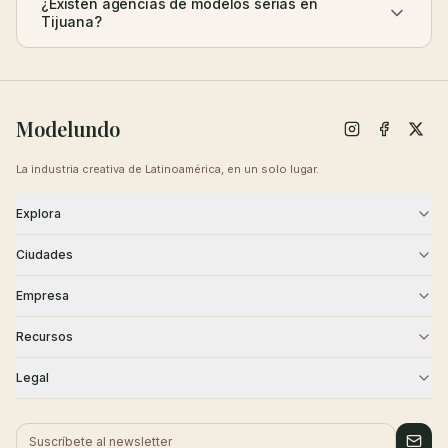
¿Existen agencias de modelos serias en
Tijuana?
Modelundo
La industria creativa de Latinoamérica, en un solo lugar.
Explora
Modelos
Agencias
Ciudades
Castings
Creativos
CDMX
Guadalajara
Empresa
Monterrey
Puebla
Blog
Sobre Nosotros
Recursos
Querétaro
Cancún
Contacto
Carreras
Academia
Seguridad
Legal
Tijuana
Historias de Éxito
Centro de Ayuda
Términos
Privacidad
Cookies