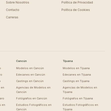
Sobre Nosotros
Política de Privacidad
Contacto
Política de Cookies
Carreras
Cancún
Tijuana
o
Modelos en
Cancún
Modelos en
Tijuana
ro
Edecanes en
Cancún
Edecanes en
Tijuana
o
Castings en
Cancún
Castings en
Tijuana
 en
Agencias de Modelos en
Agencias de Modelos en
Cancún
Tijuana
aro
Fotógrafos en
Cancún
Fotógrafos en
Tijuana
s en
Estudios Fotográficos en
Estudios Fotográficos en
Cancún
Tijuana