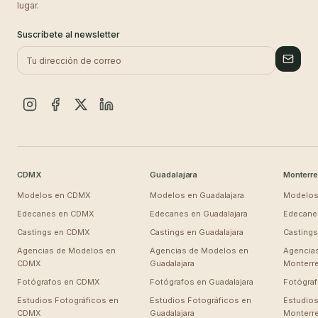
lugar.
Suscríbete al newsletter
CDMX
Guadalajara
Monterre
Modelos en
CDMX
Modelos en
Guadalajara
Modelos
Edecanes en
CDMX
Edecanes en
Guadalajara
Edecane
Castings en
CDMX
Castings en
Guadalajara
Casting
Agencias de Modelos en
Agencias de Modelos en
Agencia
CDMX
Guadalajara
Monterr
Fotógrafos en
CDMX
Fotógrafos en
Guadalajara
Fotógra
Estudios Fotográficos en
Estudios Fotográficos en
Estudios
CDMX
Guadalajara
Monterr