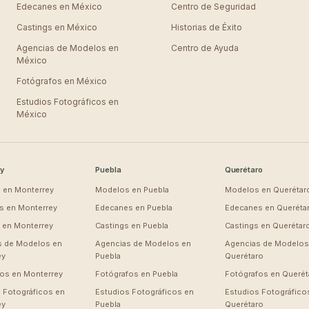
Edecanes en
México
Centro de Seguridad
Castings en
México
Historias de Éxito
Agencias de Modelos en
Centro de Ayuda
México
Fotógrafos en
México
Estudios Fotográficos en
México
y
Puebla
Querétaro
 en
Monterrey
Modelos en
Puebla
Modelos en
Querétar
s en
Monterrey
Edecanes en
Puebla
Edecanes en
Queréta
s en
Monterrey
Castings en
Puebla
Castings en
Querétar
s de Modelos en
Agencias de Modelos en
Agencias de Modelos
ey
Puebla
Querétaro
fos en
Monterrey
Fotógrafos en
Puebla
Fotógrafos en
Querét
 Fotográficos en
Estudios Fotográficos en
Estudios Fotográfico
ey
Puebla
Querétaro