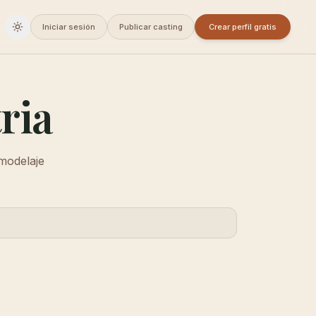
Iniciar sesión
Publicar casting
Crear perfil gratis
Cambiar a oscuro
ria
 modelaje