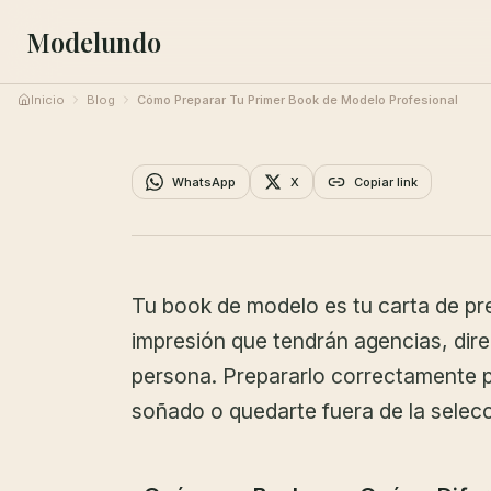
Modelundo
Inicio
Blog
Cómo Preparar Tu Primer Book de Modelo Profesional
Guías
Cómo Preparar Tu 
WhatsApp
X
Copiar link
Modelo Profesional
15 de enero de 2026
Equipo Editorial Modelundo
•
5 min
Tu book de modelo es tu carta de pre
impresión que tendrán agencias, dire
persona. Prepararlo correctamente p
soñado o quedarte fuera de la selecc