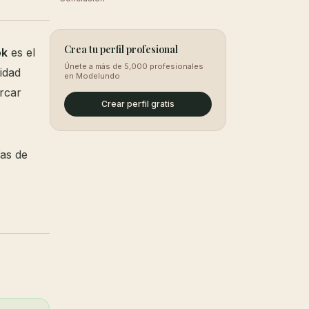
Crea tu perfil profesional
ok
es el
Únete a más de 5,000 profesionales
lidad
en Modelundo
rcar
Crear perfil gratis
ías de