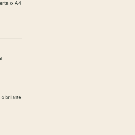
carta o A4
l
o brillante