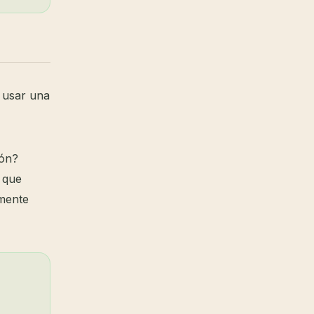
a usar una
ión?
 que
lmente