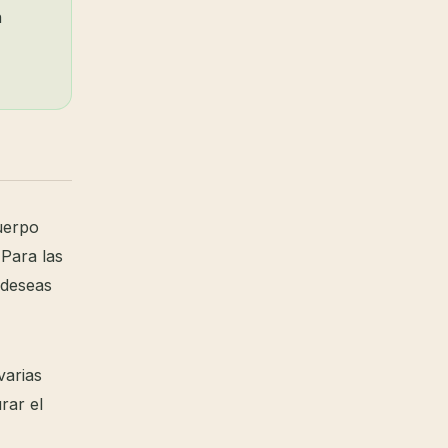
n
uerpo
 Para las
 deseas
varias
rar el