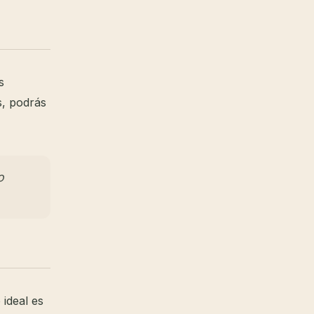
s
s, podrás
o
ideal es