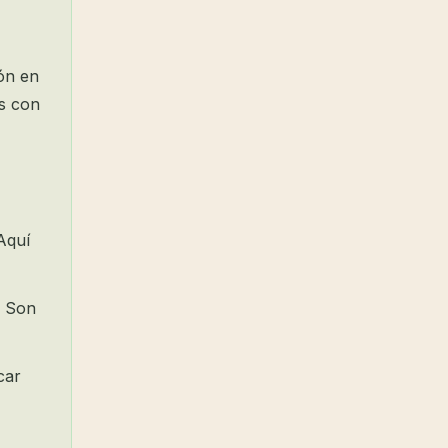
ón en
es con
Aquí
. Son
car