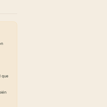
on
l que
bién