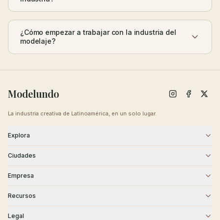
¿Cómo empezar a trabajar con la industria del
modelaje?
Modelundo
La industria creativa de Latinoamérica, en un solo lugar.
Explora
Modelos
Agencias
Ciudades
Castings
Creativos
CDMX
Guadalajara
Empresa
Monterrey
Puebla
Blog
Sobre Nosotros
Recursos
Querétaro
Cancún
Contacto
Carreras
Academia
Seguridad
Legal
Tijuana