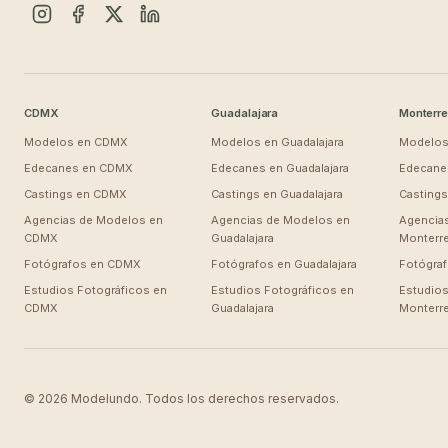
CDMX
Guadalajara
Monterre
Modelos en
CDMX
Modelos en
Guadalajara
Modelos
Edecanes en
CDMX
Edecanes en
Guadalajara
Edecane
Castings en
CDMX
Castings en
Guadalajara
Casting
Agencias de Modelos en
Agencias de Modelos en
Agencia
CDMX
Guadalajara
Monterr
Fotógrafos en
CDMX
Fotógrafos en
Guadalajara
Fotógra
Estudios Fotográficos en
Estudios Fotográficos en
Estudios
CDMX
Guadalajara
Monterr
© 2026 Modelundo. Todos los derechos reservados.