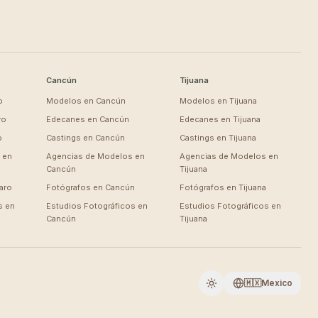
Cancún
Tijuana
o
Modelos en
Cancún
Modelos en
Tijuana
ro
Edecanes en
Cancún
Edecanes en
Tijuana
o
Castings en
Cancún
Castings en
Tijuana
 en
Agencias de Modelos en
Agencias de Modelos en
Cancún
Tijuana
aro
Fotógrafos en
Cancún
Fotógrafos en
Tijuana
s en
Estudios Fotográficos en
Estudios Fotográficos en
Cancún
Tijuana
🇲🇽
Mexico
Cambiar a oscuro