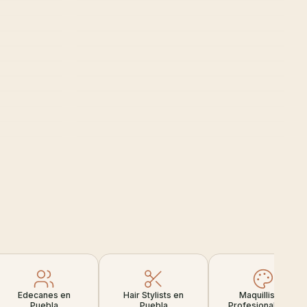
Edecanes en
Hair Stylists en
Maquillistas
Puebla
Puebla
Profesionales en