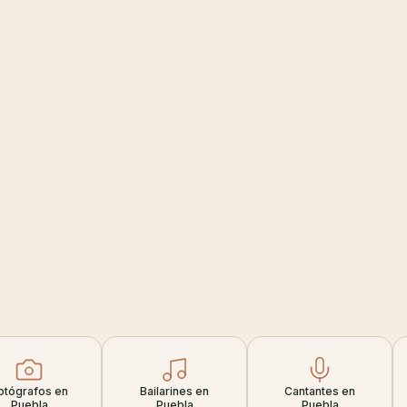
otógrafos en
Bailarines en
Cantantes en
Puebla
Puebla
Puebla