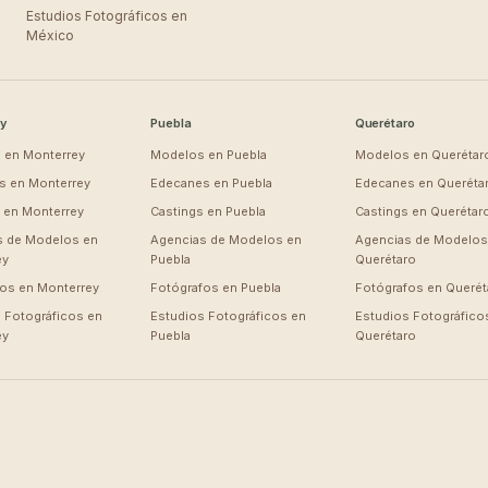
Estudios Fotográficos en
México
y
Puebla
Querétaro
 en
Monterrey
Modelos en
Puebla
Modelos en
Querétar
s en
Monterrey
Edecanes en
Puebla
Edecanes en
Queréta
s en
Monterrey
Castings en
Puebla
Castings en
Querétar
s de Modelos en
Agencias de Modelos en
Agencias de Modelos
ey
Puebla
Querétaro
fos en
Monterrey
Fotógrafos en
Puebla
Fotógrafos en
Querét
 Fotográficos en
Estudios Fotográficos en
Estudios Fotográfico
ey
Puebla
Querétaro