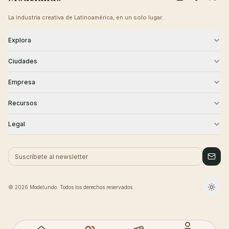
La industria creativa de Latinoamérica, en un solo lugar.
Explora
Modelos
Agencias
Ciudades
Castings
Creativos
CDMX
Guadalajara
Empresa
Monterrey
Puebla
Blog
Sobre Nosotros
Recursos
Querétaro
Cancún
Contacto
Carreras
Academia
Seguridad
Legal
Tijuana
Historias de Éxito
Centro de Ayuda
Términos
Privacidad
Cookies
© 2026 Modelundo. Todos los derechos reservados.
Cambi