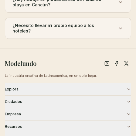
playa en Cancún?
¿Necesito llevar mi propio equipo a los
hoteles?
Modelundo
La industria creativa de Latinoamérica, en un solo lugar.
Explora
Modelos
Agencias
Ciudades
Castings
Creativos
CDMX
Guadalajara
Empresa
Monterrey
Puebla
Blog
Sobre Nosotros
Recursos
Querétaro
Cancún
Contacto
Carreras