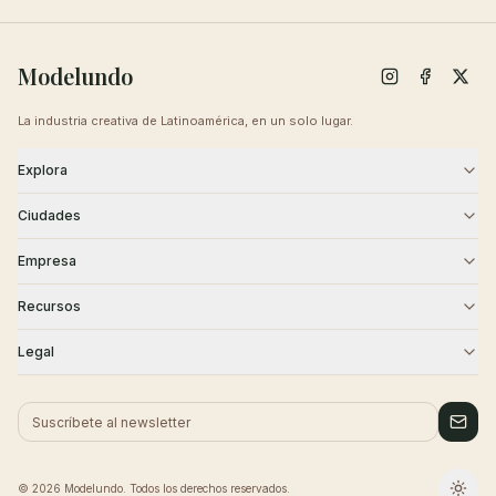
Modelundo
La industria creativa de Latinoamérica, en un solo lugar.
Explora
Modelos
Agencias
Ciudades
Castings
Creativos
CDMX
Guadalajara
Empresa
Monterrey
Puebla
Blog
Sobre Nosotros
Recursos
Querétaro
Cancún
Contacto
Carreras
Academia
Seguridad
Legal
Tijuana
Historias de Éxito
Centro de Ayuda
Términos
Privacidad
Cookies
© 2026 Modelundo. Todos los derechos reservados.
Cambi