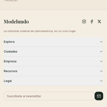
Tehuacán
Modelundo
La industria creativa de Latinoamérica, en un solo lugar.
Explora
Modelos
Agencias
Ciudades
Castings
Creativos
CDMX
Guadalajara
Empresa
Monterrey
Puebla
Blog
Sobre Nosotros
Recursos
Querétaro
Cancún
Contacto
Carreras
Academia
Seguridad
Legal
Tijuana
Historias de Éxito
Centro de Ayuda
Términos
Privacidad
Cookies