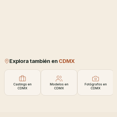
Explora también en
CDMX
Castings en
Modelos en
Fotógrafos en
CDMX
CDMX
CDMX