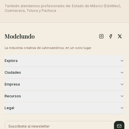
También atendemos profesionales de:
Estado de México (EdoMex),
Cuernavaca, Toluca y Pachuca
Modelundo
La industria creativa de Latinoamérica, en un solo lugar.
Explora
Modelos
Agencias
Ciudades
Castings
Creativos
CDMX
Guadalajara
Empresa
Monterrey
Puebla
Blog
Sobre Nosotros
Recursos
Querétaro
Cancún
Contacto
Carreras
Academia
Seguridad
Legal
Tijuana
Historias de Éxito
Centro de Ayuda
Términos
Privacidad
Cookies