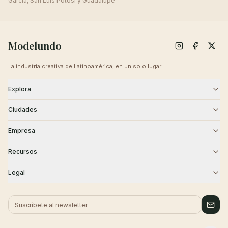
García, San Luis Potosí y Guadalupe
Modelundo
La industria creativa de Latinoamérica, en un solo lugar.
Explora
Modelos
Agencias
Ciudades
Castings
Creativos
CDMX
Guadalajara
Empresa
Monterrey
Puebla
Blog
Sobre Nosotros
Recursos
Querétaro
Cancún
Contacto
Carreras
Academia
Seguridad
Legal
Tijuana
Historias de Éxito
Centro de Ayuda
Términos
Privacidad
Cookies