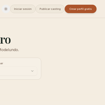
Iniciar sesión
Publicar casting
Crear perfil gratis
Cambiar a oscuro
aro
 Modelundo.
ar