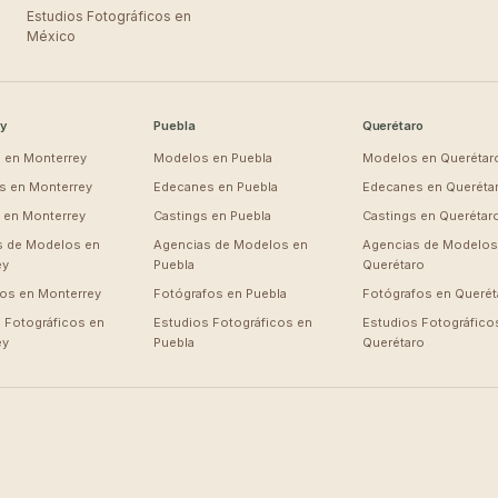
Estudios Fotográficos en
México
y
Puebla
Querétaro
 en
Monterrey
Modelos en
Puebla
Modelos en
Querétar
s en
Monterrey
Edecanes en
Puebla
Edecanes en
Queréta
s en
Monterrey
Castings en
Puebla
Castings en
Querétar
s de Modelos en
Agencias de Modelos en
Agencias de Modelos
ey
Puebla
Querétaro
fos en
Monterrey
Fotógrafos en
Puebla
Fotógrafos en
Querét
 Fotográficos en
Estudios Fotográficos en
Estudios Fotográfico
ey
Puebla
Querétaro