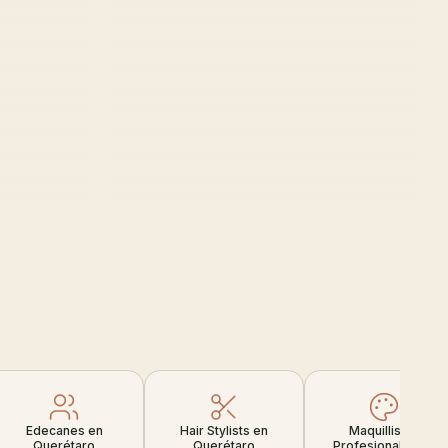
Edecanes en
Hair Stylists en
Maquillistas
Querétaro
Querétaro
Profesionales en