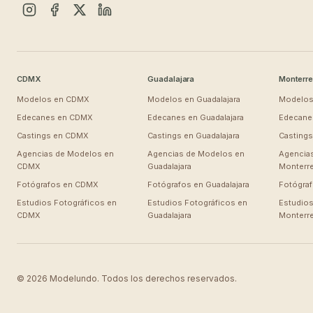
CDMX
Guadalajara
Monterre
Modelos en
CDMX
Modelos en
Guadalajara
Modelos
Edecanes en
CDMX
Edecanes en
Guadalajara
Edecane
Castings en
CDMX
Castings en
Guadalajara
Casting
Agencias de Modelos en
Agencias de Modelos en
Agencia
CDMX
Guadalajara
Monterr
Fotógrafos en
CDMX
Fotógrafos en
Guadalajara
Fotógra
Estudios Fotográficos en
Estudios Fotográficos en
Estudios
CDMX
Guadalajara
Monterr
© 2026 Modelundo. Todos los derechos reservados.