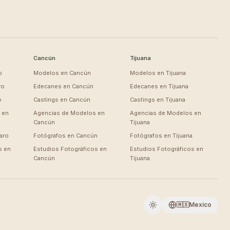
Cancún
Tijuana
o
Modelos en
Cancún
Modelos en
Tijuana
ro
Edecanes en
Cancún
Edecanes en
Tijuana
o
Castings en
Cancún
Castings en
Tijuana
 en
Agencias de Modelos en
Agencias de Modelos en
Cancún
Tijuana
aro
Fotógrafos en
Cancún
Fotógrafos en
Tijuana
s en
Estudios Fotográficos en
Estudios Fotográficos en
Cancún
Tijuana
🇲🇽
Mexico
Cambiar a oscuro