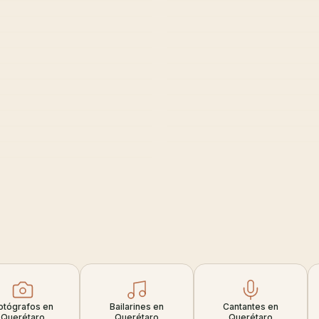
otógrafos en
Bailarines en
Cantantes en
Querétaro
Querétaro
Querétaro